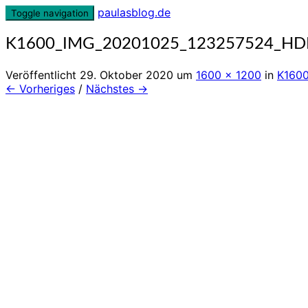
Skip
paulasblog.de
Toggle navigation
to
content
K1600_IMG_20201025_123257524_HD
Veröffentlicht
29. Oktober 2020
um
1600 × 1200
in
K160
← Vorheriges
/
Nächstes →