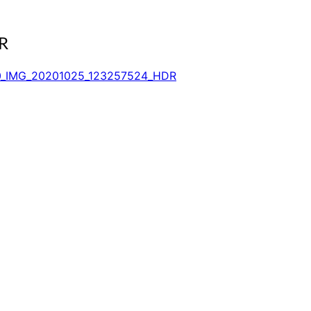
R
0_IMG_20201025_123257524_HDR